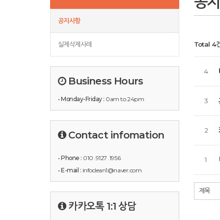
공
공지사항
실제삭제사례
Total 4
4
Business Hours
• Monday-Friday :
0am to 24pm
3
2
Contact infomation
• Phone :
010 .9127 .1956
1
• E-mail :
infoclean1@naver.com
카카오톡 1:1 상담